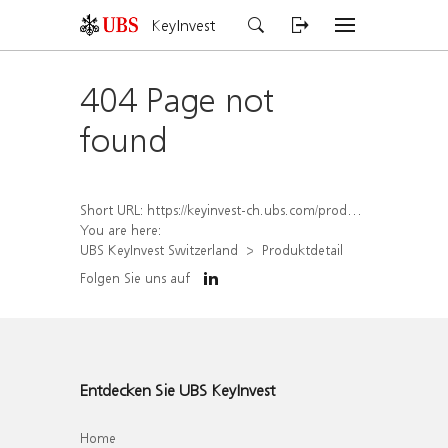
KeyInvest
404 Page not
found
Short URL:
https://keyinvest-ch.ubs.com/produkt/detail/index/isin/CH1554892005
You are here:
UBS KeyInvest Switzerland
Produktdetail
Folgen Sie uns auf
Entdecken Sie UBS KeyInvest
Home