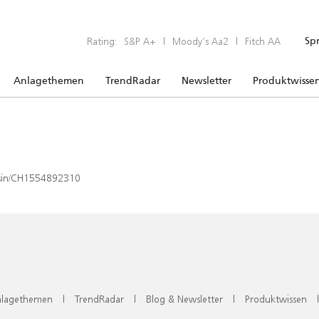
Rating:
S&P A+
|
Moody’s Aa2
|
Fitch AA
Sp
Anlagethemen
TrendRadar
Newsletter
Produktwisse
x/isin/CH1554892310
lagethemen
|
TrendRadar
|
Blog & Newsletter
|
Produktwissen
|