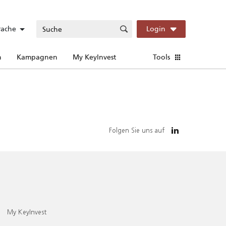
rache
Login
n
Kampagnen
My KeyInvest
Tools
Folgen Sie uns auf
My KeyInvest