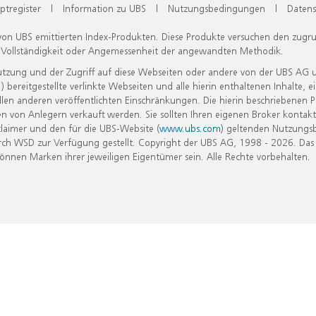
ptregister
|
Information zu UBS
|
Nutzungsbedingungen
|
Datens
 von UBS emittierten Index-Produkten. Diese Produkte versuchen den zugr
, Vollständigkeit oder Angemessenheit der angewandten Methodik.
Nutzung und der Zugriff auf diese Webseiten oder andere von der UBS AG 
eitgestellte verlinkte Webseiten und alle hierin enthaltenen Inhalte, e
allen anderen veröffentlichten Einschränkungen. Die hierin beschriebenen
n von Anlegern verkauft werden. Sie sollten Ihren eigenen Broker kontakt
laimer und den für die UBS-Website (
www.ubs.com
) geltenden Nutzungs
h WSD zur Verfügung gestellt. Copyright der UBS AG, 1998 - 2026. Das
nen Marken ihrer jeweiligen Eigentümer sein. Alle Rechte vorbehalten.