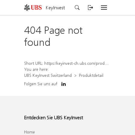
KeyInvest
404 Page not
found
Short URL:
https://keyinvest-ch.ubs.com/produkt/detail/index/isin/CH1554892351
You are here:
UBS KeyInvest Switzerland
Produktdetail
Folgen Sie uns auf
Entdecken Sie UBS KeyInvest
Home