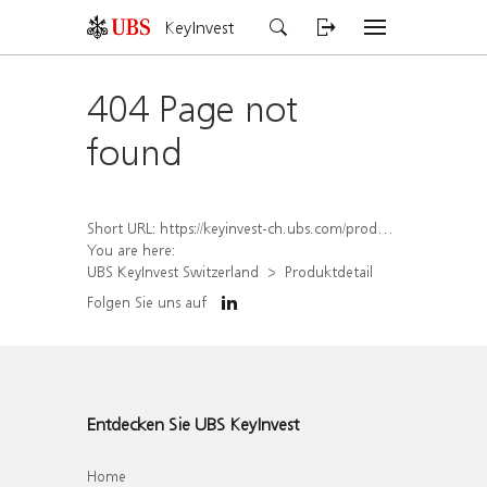
KeyInvest
404 Page not
found
Short URL:
https://keyinvest-ch.ubs.com/produkt/detail/index/isin/CH1554892492
You are here:
UBS KeyInvest Switzerland
Produktdetail
Folgen Sie uns auf
Entdecken Sie UBS KeyInvest
Home