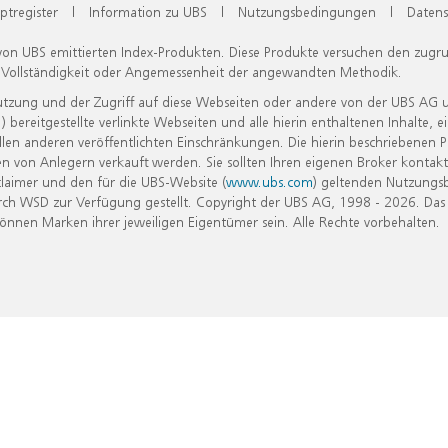
ptregister
|
Information zu UBS
|
Nutzungsbedingungen
|
Datens
 von UBS emittierten Index-Produkten. Diese Produkte versuchen den zugr
, Vollständigkeit oder Angemessenheit der angewandten Methodik.
Nutzung und der Zugriff auf diese Webseiten oder andere von der UBS AG 
eitgestellte verlinkte Webseiten und alle hierin enthaltenen Inhalte, e
allen anderen veröffentlichten Einschränkungen. Die hierin beschriebenen
n von Anlegern verkauft werden. Sie sollten Ihren eigenen Broker kontakt
laimer und den für die UBS-Website (
www.ubs.com
) geltenden Nutzungs
h WSD zur Verfügung gestellt. Copyright der UBS AG, 1998 - 2026. Das
nen Marken ihrer jeweiligen Eigentümer sein. Alle Rechte vorbehalten.