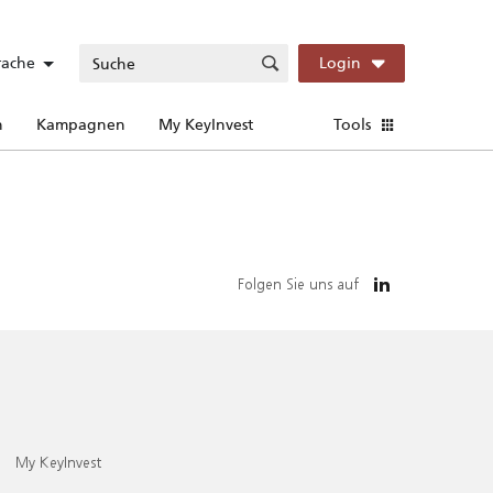
rache
Login
n
Kampagnen
My KeyInvest
Tools
Folgen Sie uns auf
My KeyInvest