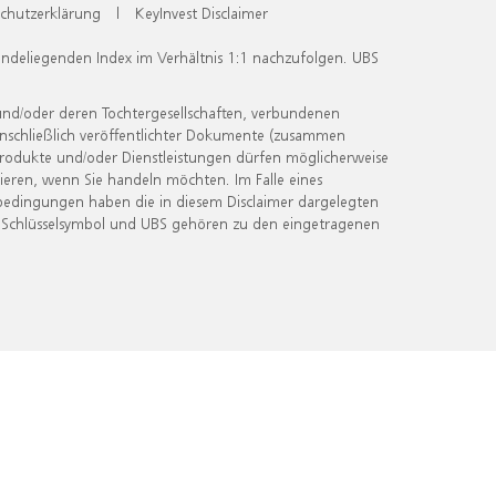
chutzerklärung
|
KeyInvest Disclaimer
undeliegenden Index im Verhältnis 1:1 nachzufolgen. UBS
und/oder deren Tochtergesellschaften, verbundenen
inschließlich veröffentlichter Dokumente (zusammen
 Produkte und/oder Dienstleistungen dürfen möglicherweise
ieren, wenn Sie handeln möchten. Im Falle eines
bedingungen haben die in diesem Disclaimer dargelegten
 Schlüsselsymbol und UBS gehören zu den eingetragenen