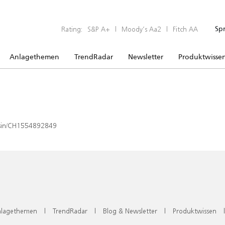
Rating:
S&P A+
|
Moody’s Aa2
|
Fitch AA
Sp
Anlagethemen
TrendRadar
Newsletter
Produktwisse
x/isin/CH1554892849
lagethemen
|
TrendRadar
|
Blog & Newsletter
|
Produktwissen
|