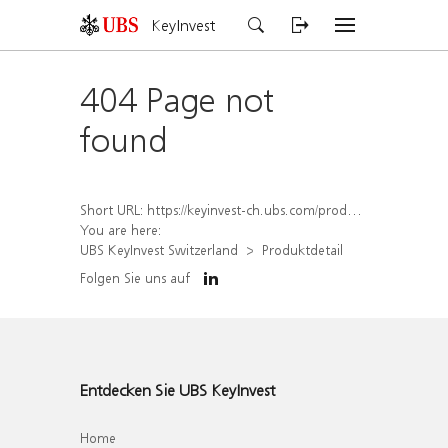
KeyInvest
404 Page not
found
Short URL:
https://keyinvest-ch.ubs.com/produkt/detail/index/isin/CH1554893128
You are here:
UBS KeyInvest Switzerland
Produktdetail
Folgen Sie uns auf
Entdecken Sie UBS KeyInvest
Home