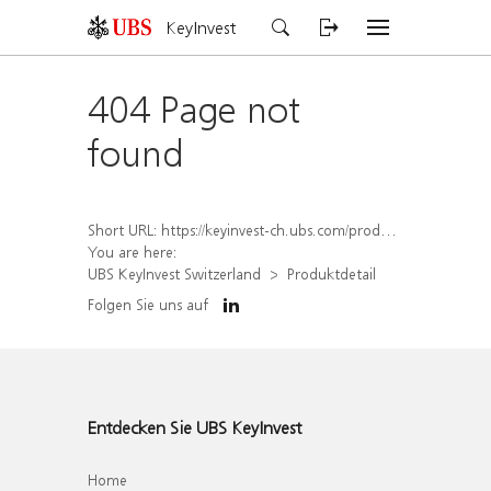
KeyInvest
404 Page not
found
Short URL:
https://keyinvest-ch.ubs.com/produkt/detail/index/isin/CH1554893458
You are here:
UBS KeyInvest Switzerland
Produktdetail
Folgen Sie uns auf
Entdecken Sie UBS KeyInvest
Home