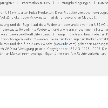
ptregister
|
Information zu UBS
|
Nutzungsbedingungen
|
Datens
 von UBS emittierten Index-Produkten. Diese Produkte versuchen den zugr
, Vollständigkeit oder Angemessenheit der angewandten Methodik.
Nutzung und der Zugriff auf diese Webseiten oder andere von der UBS AG 
eitgestellte verlinkte Webseiten und alle hierin enthaltenen Inhalte, e
allen anderen veröffentlichten Einschränkungen. Die hierin beschriebenen
n von Anlegern verkauft werden. Sie sollten Ihren eigenen Broker kontakt
laimer und den für die UBS-Website (
www.ubs.com
) geltenden Nutzungs
h WSD zur Verfügung gestellt. Copyright der UBS AG, 1998 - 2026. Das
nen Marken ihrer jeweiligen Eigentümer sein. Alle Rechte vorbehalten.