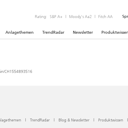
Rating:
S&P A+
|
Moody’s Aa2
|
Fitch AA
Sp
Anlagethemen
TrendRadar
Newsletter
Produktwisse
x/isin/CH1554893516
lagethemen
|
TrendRadar
|
Blog & Newsletter
|
Produktwissen
|