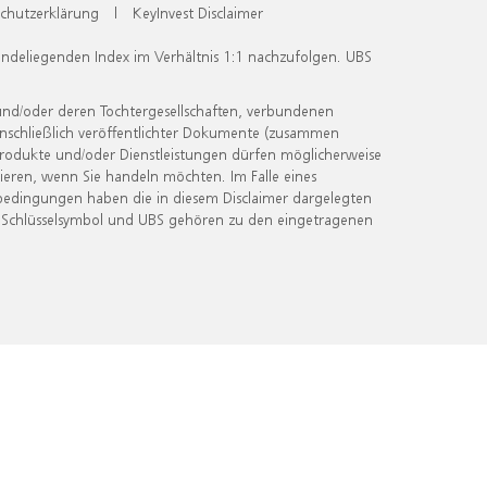
chutzerklärung
|
KeyInvest Disclaimer
undeliegenden Index im Verhältnis 1:1 nachzufolgen. UBS
und/oder deren Tochtergesellschaften, verbundenen
inschließlich veröffentlichter Dokumente (zusammen
 Produkte und/oder Dienstleistungen dürfen möglicherweise
ieren, wenn Sie handeln möchten. Im Falle eines
bedingungen haben die in diesem Disclaimer dargelegten
 Schlüsselsymbol und UBS gehören zu den eingetragenen