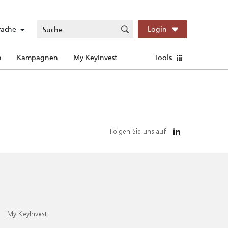
rache
Login
n
Kampagnen
My KeyInvest
Tools
Folgen Sie uns auf
My KeyInvest