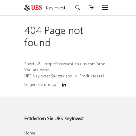
KeyInvest
404 Page not
found
Short URL:
https://keyinvest-ch.ubs.com/produkt/detail/index/isin/CH1558303066
You are here:
UBS KeyInvest Switzerland
Produktdetail
Folgen Sie uns auf
Entdecken Sie UBS KeyInvest
Home