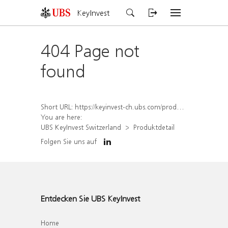
KeyInvest
404 Page not
found
Short URL:
https://keyinvest-ch.ubs.com/produkt/detail/index/isin/CH1558303124
You are here:
UBS KeyInvest Switzerland
Produktdetail
Folgen Sie uns auf
Entdecken Sie UBS KeyInvest
Home