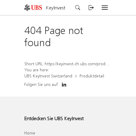
KeyInvest
404 Page not
found
Short URL:
https://keyinvest-ch.ubs.com/produkt/detail/index/isin/CH1558303231
You are here:
UBS KeyInvest Switzerland
Produktdetail
Folgen Sie uns auf
Entdecken Sie UBS KeyInvest
Home