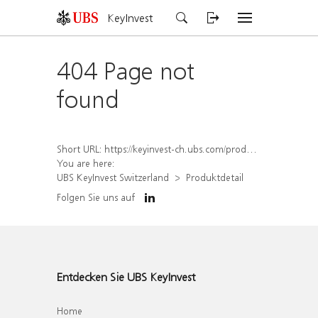
KeyInvest
404 Page not
found
Short URL:
https://keyinvest-ch.ubs.com/produkt/detail/index/isin/CH1558304106
You are here:
UBS KeyInvest Switzerland
Produktdetail
Folgen Sie uns auf
Entdecken Sie UBS KeyInvest
Home