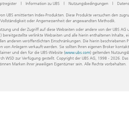
ptregister
|
Information zu UBS
|
Nutzungsbedingungen
|
Datens
 von UBS emittierten Index-Produkten. Diese Produkte versuchen den zugr
, Vollständigkeit oder Angemessenheit der angewandten Methodik.
Nutzung und der Zugriff auf diese Webseiten oder andere von der UBS AG 
eitgestellte verlinkte Webseiten und alle hierin enthaltenen Inhalte, e
allen anderen veröffentlichten Einschränkungen. Die hierin beschriebenen
n von Anlegern verkauft werden. Sie sollten Ihren eigenen Broker kontakt
laimer und den für die UBS-Website (
www.ubs.com
) geltenden Nutzungs
h WSD zur Verfügung gestellt. Copyright der UBS AG, 1998 - 2026. Das
nen Marken ihrer jeweiligen Eigentümer sein. Alle Rechte vorbehalten.