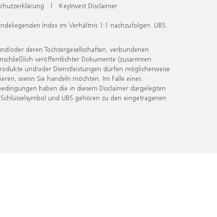
chutzerklärung
|
KeyInvest Disclaimer
undeliegenden Index im Verhältnis 1:1 nachzufolgen. UBS
und/oder deren Tochtergesellschaften, verbundenen
inschließlich veröffentlichter Dokumente (zusammen
 Produkte und/oder Dienstleistungen dürfen möglicherweise
ieren, wenn Sie handeln möchten. Im Falle eines
bedingungen haben die in diesem Disclaimer dargelegten
 Schlüsselsymbol und UBS gehören zu den eingetragenen