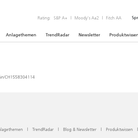
Rating:
S&P A+
|
Moody’s Aa2
|
Fitch AA
Sp
Anlagethemen
TrendRadar
Newsletter
Produktwisse
x/isin/CH1558304114
lagethemen
|
TrendRadar
|
Blog & Newsletter
|
Produktwissen
|