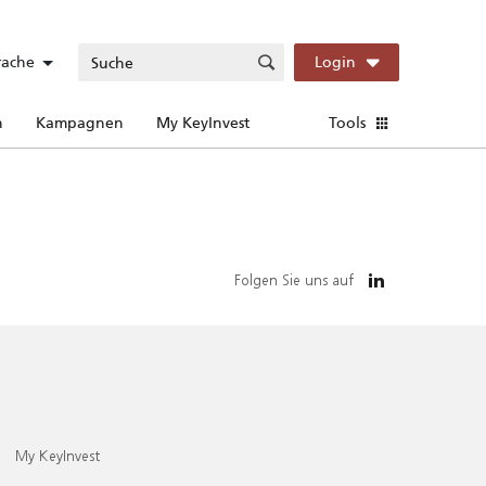
rache
Login
n
Kampagnen
My KeyInvest
Tools
Folgen Sie uns auf
My KeyInvest