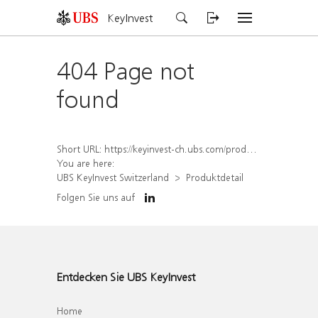
KeyInvest
404 Page not
found
Short URL:
https://keyinvest-ch.ubs.com/produkt/detail/index/isin/CH1558304122
You are here:
UBS KeyInvest Switzerland
Produktdetail
Folgen Sie uns auf
Entdecken Sie UBS KeyInvest
Home