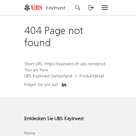
KeyInvest
404 Page not
found
Short URL:
https://keyinvest-ch.ubs.com/produkt/detail/index/isin/CH1558304213
You are here:
UBS KeyInvest Switzerland
Produktdetail
Folgen Sie uns auf
Entdecken Sie UBS KeyInvest
Home