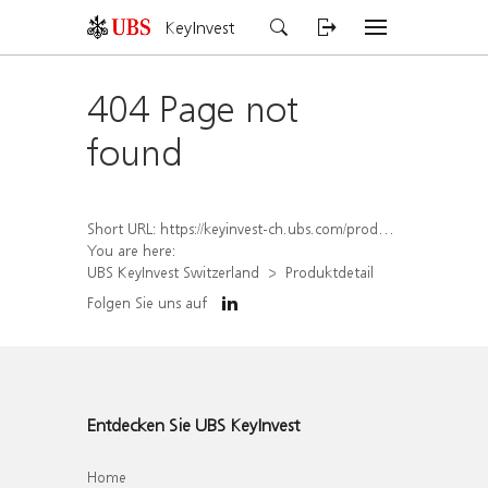
KeyInvest
404 Page not
found
Short URL:
https://keyinvest-ch.ubs.com/produkt/detail/index/isin/CH1558304221
You are here:
UBS KeyInvest Switzerland
Produktdetail
Folgen Sie uns auf
Entdecken Sie UBS KeyInvest
Home