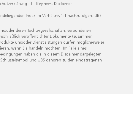
chutzerklärung
|
KeyInvest Disclaimer
undeliegenden Index im Verhältnis 1:1 nachzufolgen. UBS
und/oder deren Tochtergesellschaften, verbundenen
inschließlich veröffentlichter Dokumente (zusammen
 Produkte und/oder Dienstleistungen dürfen möglicherweise
ieren, wenn Sie handeln möchten. Im Falle eines
bedingungen haben die in diesem Disclaimer dargelegten
 Schlüsselsymbol und UBS gehören zu den eingetragenen