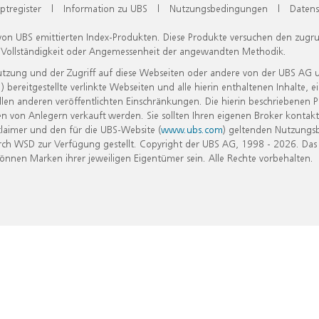
ptregister
|
Information zu UBS
|
Nutzungsbedingungen
|
Datens
 von UBS emittierten Index-Produkten. Diese Produkte versuchen den zugr
, Vollständigkeit oder Angemessenheit der angewandten Methodik.
Nutzung und der Zugriff auf diese Webseiten oder andere von der UBS AG 
eitgestellte verlinkte Webseiten und alle hierin enthaltenen Inhalte, e
allen anderen veröffentlichten Einschränkungen. Die hierin beschriebenen
n von Anlegern verkauft werden. Sie sollten Ihren eigenen Broker kontakt
laimer und den für die UBS-Website (
www.ubs.com
) geltenden Nutzungs
h WSD zur Verfügung gestellt. Copyright der UBS AG, 1998 - 2026. Das
nen Marken ihrer jeweiligen Eigentümer sein. Alle Rechte vorbehalten.