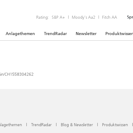
Rating:
S&P A+
|
Moody’s Aa2
|
Fitch AA
Sp
Anlagethemen
TrendRadar
Newsletter
Produktwisse
x/isin/CH1558304262
lagethemen
|
TrendRadar
|
Blog & Newsletter
|
Produktwissen
|