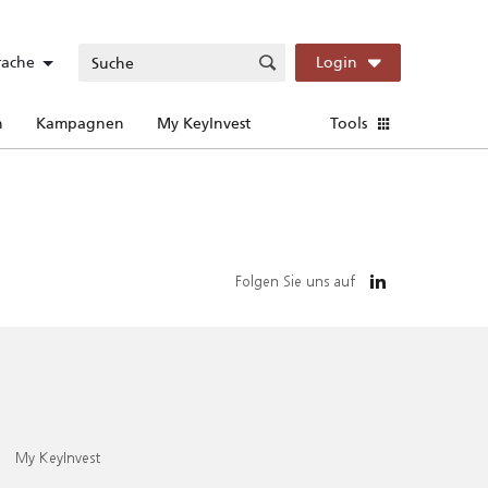
rache
Login
n
Kampagnen
My KeyInvest
Tools
Folgen Sie uns auf
My KeyInvest