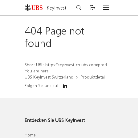
KeyInvest
404 Page not
found
Short URL:
https://keyinvest-ch.ubs.com/produkt/detail/index/isin/CH1558304536
You are here:
UBS KeyInvest Switzerland
Produktdetail
Folgen Sie uns auf
Entdecken Sie UBS KeyInvest
Home