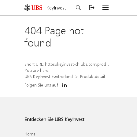
KeyInvest
404 Page not
found
Short URL:
https://keyinvest-ch.ubs.com/produkt/detail/index/isin/CH1558304619
You are here:
UBS KeyInvest Switzerland
Produktdetail
Folgen Sie uns auf
Entdecken Sie UBS KeyInvest
Home