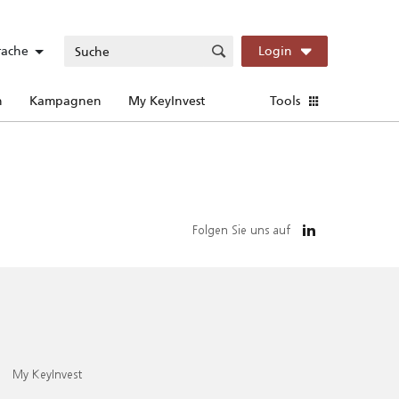
rache
Login
n
Kampagnen
My KeyInvest
Tools
Folgen Sie uns auf
My KeyInvest