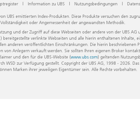
ptregister
|
Information zu UBS
|
Nutzungsbedingungen
|
Datens
 von UBS emittierten Index-Produkten. Diese Produkte versuchen den zugr
, Vollständigkeit oder Angemessenheit der angewandten Methodik.
Nutzung und der Zugriff auf diese Webseiten oder andere von der UBS AG 
eitgestellte verlinkte Webseiten und alle hierin enthaltenen Inhalte, e
allen anderen veröffentlichten Einschränkungen. Die hierin beschriebenen
n von Anlegern verkauft werden. Sie sollten Ihren eigenen Broker kontakt
laimer und den für die UBS-Website (
www.ubs.com
) geltenden Nutzungs
h WSD zur Verfügung gestellt. Copyright der UBS AG, 1998 - 2026. Das
nen Marken ihrer jeweiligen Eigentümer sein. Alle Rechte vorbehalten.