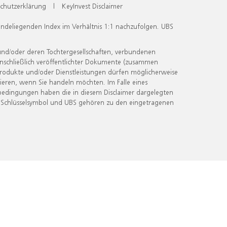
chutzerklärung
|
KeyInvest Disclaimer
undeliegenden Index im Verhältnis 1:1 nachzufolgen. UBS
und/oder deren Tochtergesellschaften, verbundenen
inschließlich veröffentlichter Dokumente (zusammen
 Produkte und/oder Dienstleistungen dürfen möglicherweise
ieren, wenn Sie handeln möchten. Im Falle eines
bedingungen haben die in diesem Disclaimer dargelegten
 Schlüsselsymbol und UBS gehören zu den eingetragenen