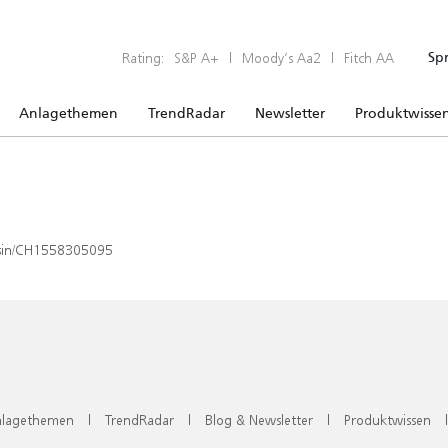
Rating:
S&P A+
|
Moody’s Aa2
|
Fitch AA
Sp
Anlagethemen
TrendRadar
Newsletter
Produktwisse
x/isin/CH1558305095
lagethemen
|
TrendRadar
|
Blog & Newsletter
|
Produktwissen
|