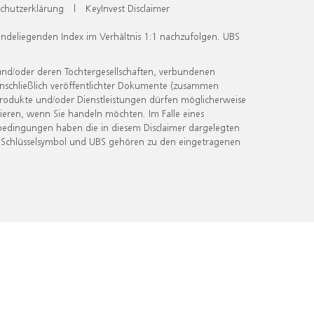
chutzerklärung
|
KeyInvest Disclaimer
undeliegenden Index im Verhältnis 1:1 nachzufolgen. UBS
und/oder deren Tochtergesellschaften, verbundenen
inschließlich veröffentlichter Dokumente (zusammen
 Produkte und/oder Dienstleistungen dürfen möglicherweise
ieren, wenn Sie handeln möchten. Im Falle eines
bedingungen haben die in diesem Disclaimer dargelegten
 Schlüsselsymbol und UBS gehören zu den eingetragenen