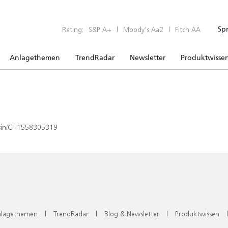
Rating:
S&P A+
|
Moody’s Aa2
|
Fitch AA
Sp
Anlagethemen
TrendRadar
Newsletter
Produktwisse
x/isin/CH1558305319
lagethemen
|
TrendRadar
|
Blog & Newsletter
|
Produktwissen
|