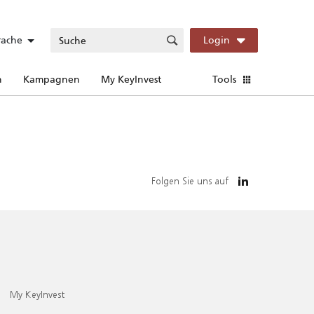
rache
Login
n
Kampagnen
My KeyInvest
Tools
Folgen Sie uns auf
My KeyInvest