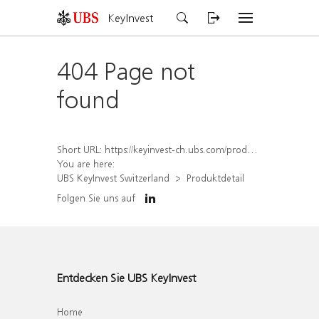
KeyInvest
404 Page not
found
Short URL:
https://keyinvest-ch.ubs.com/produkt/detail/index/isin/CH1558305368
You are here:
UBS KeyInvest Switzerland
Produktdetail
Folgen Sie uns auf
Entdecken Sie UBS KeyInvest
Home