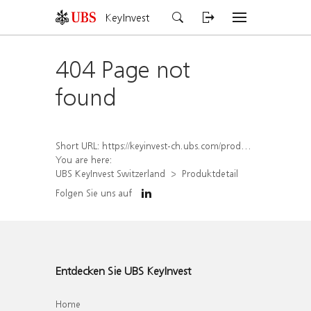
KeyInvest
404 Page not
found
Short URL:
https://keyinvest-ch.ubs.com/produkt/detail/index/isin/CH1558305640
You are here:
UBS KeyInvest Switzerland
Produktdetail
Folgen Sie uns auf
Entdecken Sie UBS KeyInvest
Home