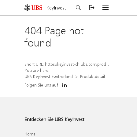
KeyInvest
404 Page not
found
Short URL:
https://keyinvest-ch.ubs.com/produkt/detail/index/isin/CH1558305822
You are here:
UBS KeyInvest Switzerland
Produktdetail
Folgen Sie uns auf
Entdecken Sie UBS KeyInvest
Home