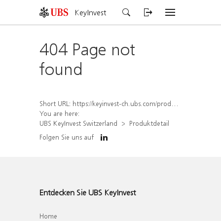
KeyInvest
404 Page not
found
Short URL:
https://keyinvest-ch.ubs.com/produkt/detail/index/isin/CH1558305913
You are here:
UBS KeyInvest Switzerland
Produktdetail
Folgen Sie uns auf
Entdecken Sie UBS KeyInvest
Home