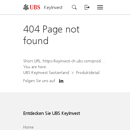
KeyInvest
404 Page not
found
Short URL:
https://keyinvest-ch.ubs.com/produkt/detail/index/isin/CH1558306242
You are here:
UBS KeyInvest Switzerland
Produktdetail
Folgen Sie uns auf
Entdecken Sie UBS KeyInvest
Home