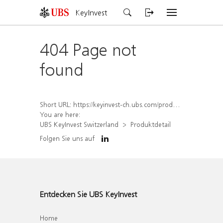
KeyInvest
404 Page not
found
Short URL:
https://keyinvest-ch.ubs.com/produkt/detail/index/isin/CH1558306382
You are here:
UBS KeyInvest Switzerland
Produktdetail
Folgen Sie uns auf
Entdecken Sie UBS KeyInvest
Home