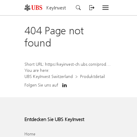
KeyInvest
404 Page not
found
Short URL:
https://keyinvest-ch.ubs.com/produkt/detail/index/isin/CH1558306697
You are here:
UBS KeyInvest Switzerland
Produktdetail
Folgen Sie uns auf
Entdecken Sie UBS KeyInvest
Home