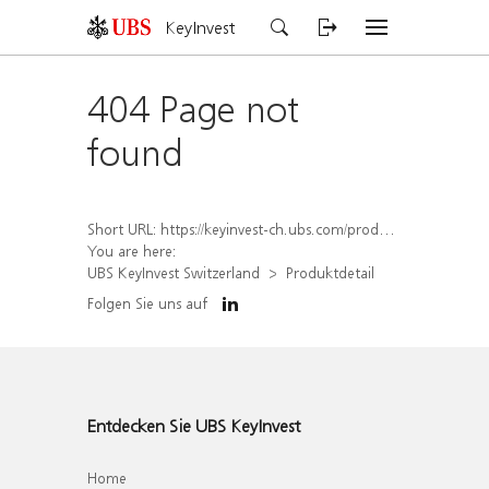
KeyInvest
404 Page not
found
Short URL:
https://keyinvest-ch.ubs.com/produkt/detail/index/isin/CH1558306739
You are here:
UBS KeyInvest Switzerland
Produktdetail
Folgen Sie uns auf
Entdecken Sie UBS KeyInvest
Home