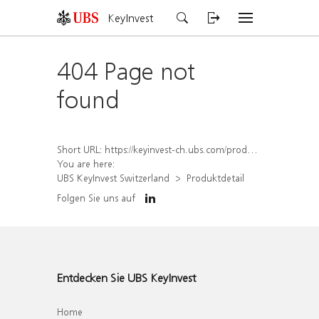
KeyInvest
404 Page not
found
Short URL:
https://keyinvest-ch.ubs.com/produkt/detail/index/isin/CH1558306747
You are here:
UBS KeyInvest Switzerland
Produktdetail
Folgen Sie uns auf
Entdecken Sie UBS KeyInvest
Home