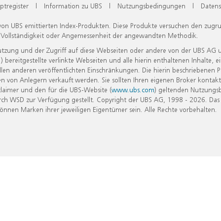
ptregister
|
Information zu UBS
|
Nutzungsbedingungen
|
Datens
 von UBS emittierten Index-Produkten. Diese Produkte versuchen den zugr
, Vollständigkeit oder Angemessenheit der angewandten Methodik.
Nutzung und der Zugriff auf diese Webseiten oder andere von der UBS AG 
eitgestellte verlinkte Webseiten und alle hierin enthaltenen Inhalte, e
allen anderen veröffentlichten Einschränkungen. Die hierin beschriebenen
n von Anlegern verkauft werden. Sie sollten Ihren eigenen Broker kontakt
laimer und den für die UBS-Website (
www.ubs.com
) geltenden Nutzungs
h WSD zur Verfügung gestellt. Copyright der UBS AG, 1998 - 2026. Das
nen Marken ihrer jeweiligen Eigentümer sein. Alle Rechte vorbehalten.