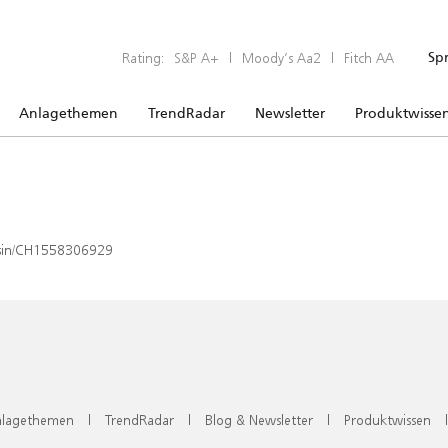
Rating:
S&P A+
|
Moody’s Aa2
|
Fitch AA
Sp
Anlagethemen
TrendRadar
Newsletter
Produktwisse
x/isin/CH1558306929
lagethemen
|
TrendRadar
|
Blog & Newsletter
|
Produktwissen
|