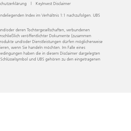
chutzerklärung
|
KeyInvest Disclaimer
undeliegenden Index im Verhältnis 1:1 nachzufolgen. UBS
und/oder deren Tochtergesellschaften, verbundenen
inschließlich veröffentlichter Dokumente (zusammen
 Produkte und/oder Dienstleistungen dürfen möglicherweise
ieren, wenn Sie handeln möchten. Im Falle eines
bedingungen haben die in diesem Disclaimer dargelegten
 Schlüsselsymbol und UBS gehören zu den eingetragenen