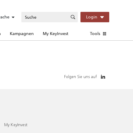
rache
Login
n
Kampagnen
My KeyInvest
Tools
Folgen Sie uns auf
My KeyInvest