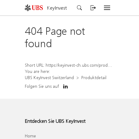
KeyInvest
404 Page not
found
Short URL:
https://keyinvest-ch.ubs.com/produkt/detail/index/isin/CH1558307034
You are here:
UBS KeyInvest Switzerland
Produktdetail
Folgen Sie uns auf
Entdecken Sie UBS KeyInvest
Home