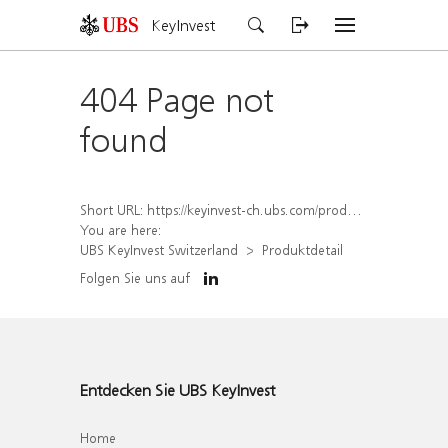
KeyInvest
404 Page not
found
Short URL:
https://keyinvest-ch.ubs.com/produkt/detail/index/isin/CH1558307299
You are here:
UBS KeyInvest Switzerland
Produktdetail
Folgen Sie uns auf
Entdecken Sie UBS KeyInvest
Home