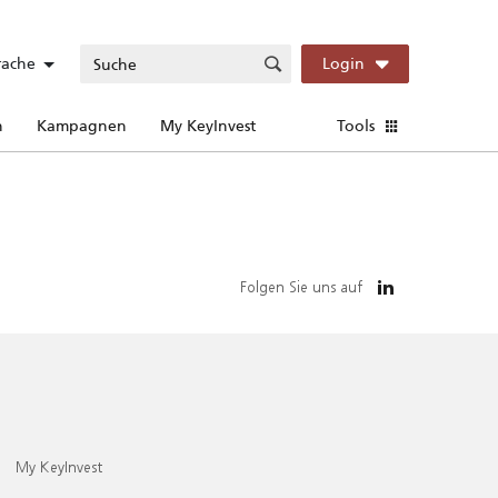
rache
Login
n
Kampagnen
My KeyInvest
Tools
Folgen Sie uns auf
My KeyInvest