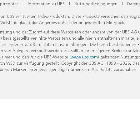
ptregister
|
Information zu UBS
|
Nutzungsbedingungen
|
Datens
 von UBS emittierten Index-Produkten. Diese Produkte versuchen den zugr
, Vollständigkeit oder Angemessenheit der angewandten Methodik.
Nutzung und der Zugriff auf diese Webseiten oder andere von der UBS AG 
eitgestellte verlinkte Webseiten und alle hierin enthaltenen Inhalte, e
allen anderen veröffentlichten Einschränkungen. Die hierin beschriebenen
n von Anlegern verkauft werden. Sie sollten Ihren eigenen Broker kontakt
laimer und den für die UBS-Website (
www.ubs.com
) geltenden Nutzungs
h WSD zur Verfügung gestellt. Copyright der UBS AG, 1998 - 2026. Das
nen Marken ihrer jeweiligen Eigentümer sein. Alle Rechte vorbehalten.