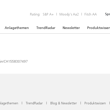
Rating:
S&P A+
|
Moody’s Aa2
|
Fitch AA
Sp
Anlagethemen
TrendRadar
Newsletter
Produktwisse
x/isin/CH1558307497
lagethemen
|
TrendRadar
|
Blog & Newsletter
|
Produktwissen
|