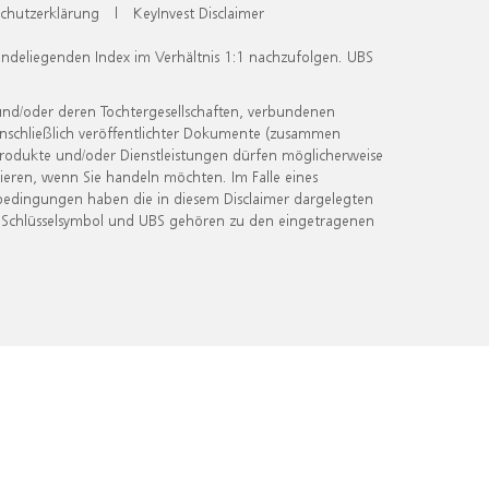
chutzerklärung
|
KeyInvest Disclaimer
undeliegenden Index im Verhältnis 1:1 nachzufolgen. UBS
und/oder deren Tochtergesellschaften, verbundenen
inschließlich veröffentlichter Dokumente (zusammen
 Produkte und/oder Dienstleistungen dürfen möglicherweise
ieren, wenn Sie handeln möchten. Im Falle eines
bedingungen haben die in diesem Disclaimer dargelegten
 Schlüsselsymbol und UBS gehören zu den eingetragenen