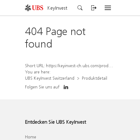
KeyInvest
404 Page not
found
Short URL:
https://keyinvest-ch.ubs.com/produkt/detail/index/isin/CH1558307505
You are here:
UBS KeyInvest Switzerland
Produktdetail
Folgen Sie uns auf
Entdecken Sie UBS KeyInvest
Home