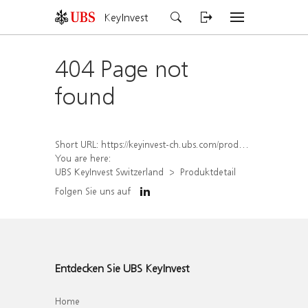
KeyInvest
404 Page not
found
Short URL:
https://keyinvest-ch.ubs.com/produkt/detail/index/isin/CH1558307570
You are here:
UBS KeyInvest Switzerland
Produktdetail
Folgen Sie uns auf
Entdecken Sie UBS KeyInvest
Home