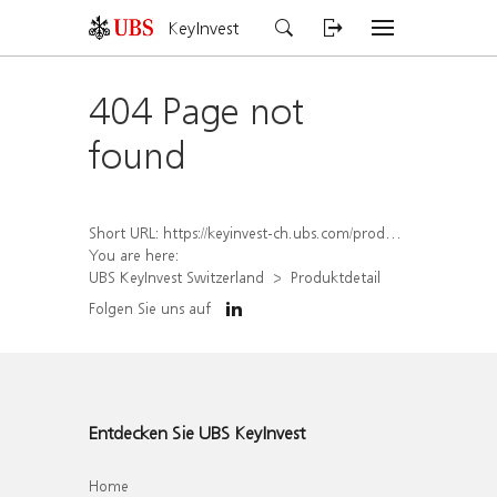
KeyInvest
404 Page not
found
Short URL:
https://keyinvest-ch.ubs.com/produkt/detail/index/isin/CH1558307596
You are here:
UBS KeyInvest Switzerland
Produktdetail
Folgen Sie uns auf
Entdecken Sie UBS KeyInvest
Home