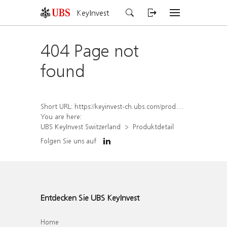
KeyInvest
404 Page not
found
Short URL:
https://keyinvest-ch.ubs.com/produkt/detail/index/isin/CH1558307638
You are here:
UBS KeyInvest Switzerland
Produktdetail
Folgen Sie uns auf
Entdecken Sie UBS KeyInvest
Home