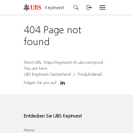
KeyInvest
404 Page not
found
Short URL:
https://keyinvest-ch.ubs.com/produkt/detail/index/isin/CH1558307794
You are here:
UBS KeyInvest Switzerland
Produktdetail
Folgen Sie uns auf
Entdecken Sie UBS KeyInvest
Home