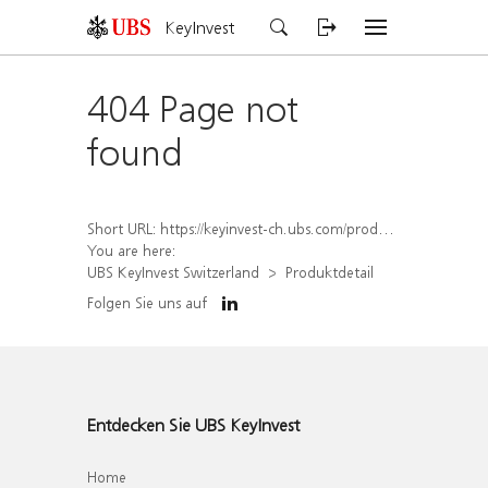
KeyInvest
404 Page not
found
Short URL:
https://keyinvest-ch.ubs.com/produkt/detail/index/isin/CH1558308222
You are here:
UBS KeyInvest Switzerland
Produktdetail
Folgen Sie uns auf
Entdecken Sie UBS KeyInvest
Home