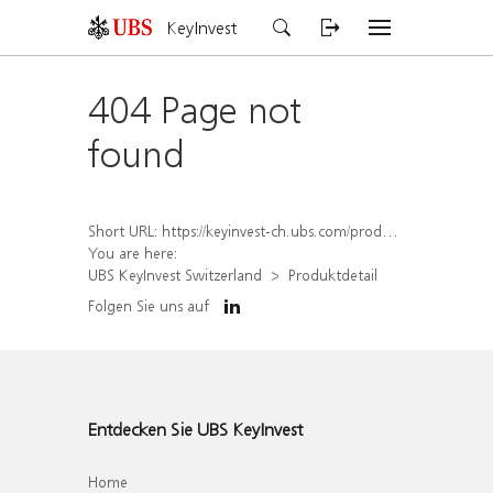
KeyInvest
404 Page not
found
Short URL:
https://keyinvest-ch.ubs.com/produkt/detail/index/isin/CH1558308339
You are here:
UBS KeyInvest Switzerland
Produktdetail
Folgen Sie uns auf
Entdecken Sie UBS KeyInvest
Home