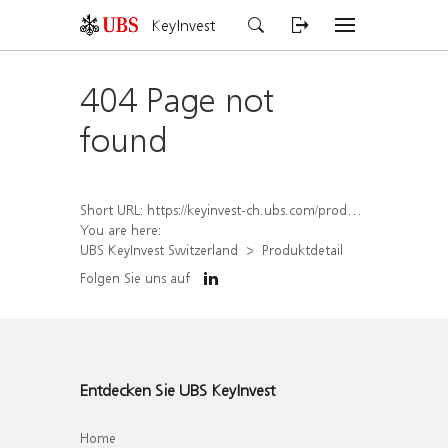
KeyInvest
404 Page not
found
Short URL:
https://keyinvest-ch.ubs.com/produkt/detail/index/isin/CH1558308461
You are here:
UBS KeyInvest Switzerland
Produktdetail
Folgen Sie uns auf
Entdecken Sie UBS KeyInvest
Home