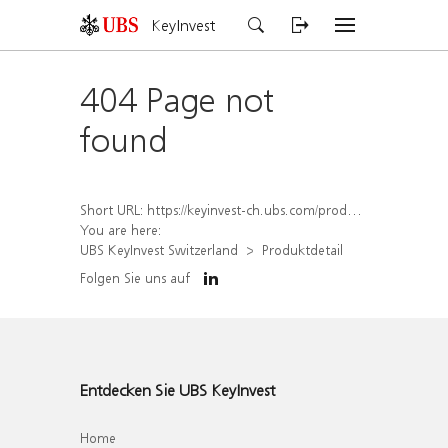
KeyInvest
404 Page not
found
Short URL:
https://keyinvest-ch.ubs.com/produkt/detail/index/isin/CH1558308495
You are here:
UBS KeyInvest Switzerland
Produktdetail
Folgen Sie uns auf
Entdecken Sie UBS KeyInvest
Home