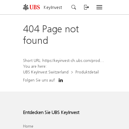
KeyInvest
404 Page not
found
Short URL:
https://keyinvest-ch.ubs.com/produkt/detail/index/isin/CH1558308503
You are here:
UBS KeyInvest Switzerland
Produktdetail
Folgen Sie uns auf
Entdecken Sie UBS KeyInvest
Home