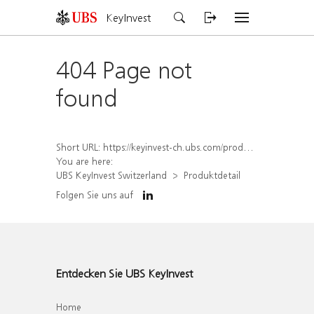
KeyInvest
404 Page not
found
Short URL:
https://keyinvest-ch.ubs.com/produkt/detail/index/isin/CH1558308578
You are here:
UBS KeyInvest Switzerland
Produktdetail
Folgen Sie uns auf
Entdecken Sie UBS KeyInvest
Home