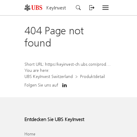
KeyInvest
404 Page not
found
Short URL:
https://keyinvest-ch.ubs.com/produkt/detail/index/isin/CH1558308768
You are here:
UBS KeyInvest Switzerland
Produktdetail
Folgen Sie uns auf
Entdecken Sie UBS KeyInvest
Home