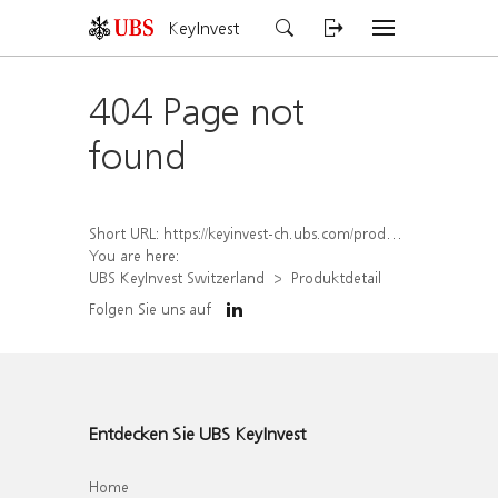
KeyInvest
404 Page not
found
Short URL:
https://keyinvest-ch.ubs.com/produkt/detail/index/isin/CH1558308818
You are here:
UBS KeyInvest Switzerland
Produktdetail
Folgen Sie uns auf
Entdecken Sie UBS KeyInvest
Home