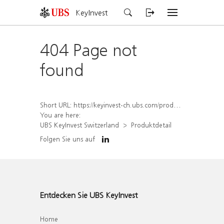
KeyInvest
404 Page not
found
Short URL:
https://keyinvest-ch.ubs.com/produkt/detail/index/isin/CH1558308990
You are here:
UBS KeyInvest Switzerland
Produktdetail
Folgen Sie uns auf
Entdecken Sie UBS KeyInvest
Home