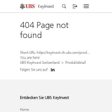
KeyInvest
404 Page not
found
Short URL:
https://keyinvest-ch.ubs.com/produkt/detail/index/isin/CH1558309030
You are here:
UBS KeyInvest Switzerland
Produktdetail
Folgen Sie uns auf
Entdecken Sie UBS KeyInvest
Home