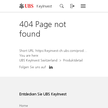
KeyInvest
404 Page not
found
Short URL:
https://keyinvest-ch.ubs.com/produkt/detail/index/isin/CH1558309956
You are here:
UBS KeyInvest Switzerland
Produktdetail
Folgen Sie uns auf
Entdecken Sie UBS KeyInvest
Home